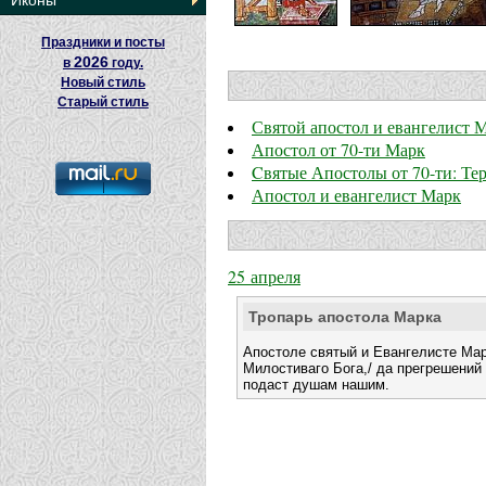
Иконы
Праздники и посты
2026
в
году.
Новый стиль
Старый стиль
Святой апостол и евангелист 
Апостол от 70-ти Марк
Cвятые Апостолы от 70-ти: Те
Апостол и евангелист Марк
25 апреля
Тропарь апостола Марка
Апостоле святый и Евангелисте Мар
Милостиваго Бога,/ да прегрешений 
подаст душам нашим.