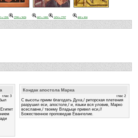
0 x 1200
2598 x 3626
685 x 1000
1854 x 2707
600 x 804
а
Кондак апостола Марка
глас 3
глас 2
 был
С высоты приим благодать Духа,/ риторская плетения
разрушил еси, апостоле,/ и, языки вся уловив, Марко
 Египет
всеславне,/ твоему Владыце привел еси,//
ением
Божественное проповедав Евангелие.
ради