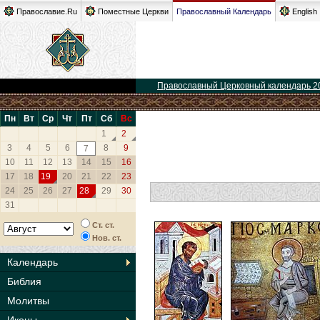
Православие.Ru
Поместные Церкви
Православный Календарь
English
Православный Церковный календарь 2
Пн
Вт
Ср
Чт
Пт
Сб
Вс
1
2
3
4
5
6
8
9
7
10
11
12
13
14
15
16
17
18
19
20
21
22
23
24
25
26
27
28
29
30
31
Ст. ст.
Нов. ст.
Календарь
Библия
Молитвы