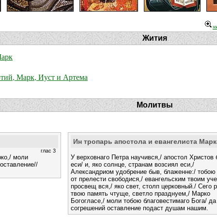
86
Жития
Марк
ртий, Марк, Иуст и Артема
Молитвы
Ин тропарь апостола и евангелиста Марк
глас 3
ко,/ моли
У верховнаго Петра научився,/ апостол Христов
оставление//
еси/ и, яко солнце, странам возсиял еси,/
Александриом удобрение быв, блаженне:/ тобою
от прелести свободися,/ евангельским твоим уч
просвещ вся,/ яко свет, столп церковный./ Сего 
твою память чтуще, светло празднуем,/ Марко
Богогласе,/ моли тобою благовестимаго Бога/ да
согрешений оставление подаст душам нашим.