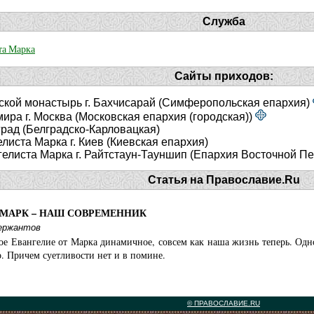
Служба
та Марка
Сайты приходов:
ской монастырь г. Бахчисарай (Симферопольская епархия)
ира г. Москва (Московская епархия (городская))
град (Белградско-Карловацкая)
листа Марка г. Киев (Киевская епархия)
елиста Марка г. Райтстаун-Тауншип (Епархия Восточной П
Статья на Православие.Ru
 МАРК – НАШ СОВРЕМЕННИК
Сержантов
ое Евангелие от Марка динамичное, совсем как наша жизнь теперь. Одно 
. Причем суетливости нет и в помине.
© ПРАВОСЛАВИЕ.RU