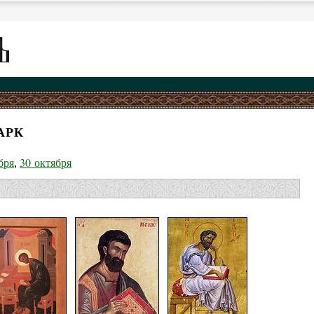
АРК
бря
30 октября
,