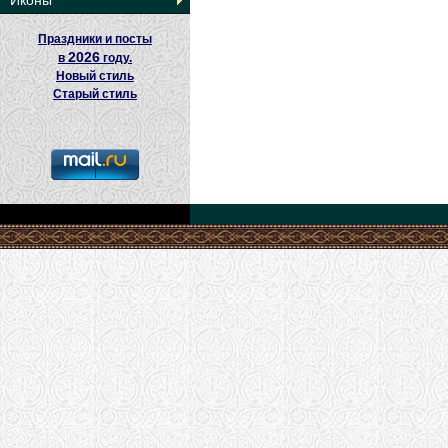
Иконы
Праздники и посты
2026
в
году.
Новый стиль
Старый стиль