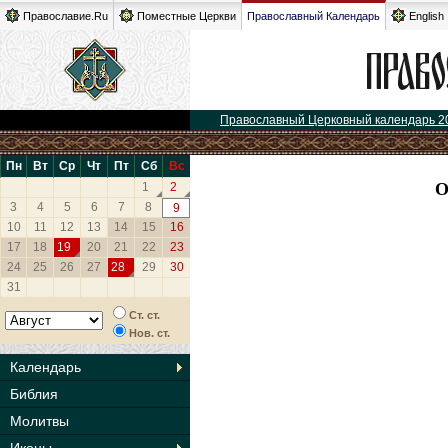
Православие.Ru
Поместные Церкви
Православный Календарь
English
Православный Церковный календарь 2
Пн
Вт
Ср
Чт
Пт
Сб
Вс
1
2
3
4
5
6
7
8
9
10
11
12
13
14
15
16
17
18
19
20
21
22
23
24
25
26
27
28
29
30
31
Ст. ст.
Нов. ст.
Календарь
Библия
Молитвы