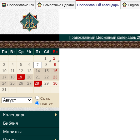
Православие.Ru
Поместные Церкви
Православный Календарь
English
Православный Церковный календарь 2
Пн
Вт
Ср
Чт
Пт
Сб
Вс
1
2
3
4
5
6
8
9
7
10
11
12
13
14
15
16
17
18
19
20
21
22
23
24
25
26
27
28
29
30
31
Ст. ст.
Нов. ст.
Календарь
Библия
Молитвы