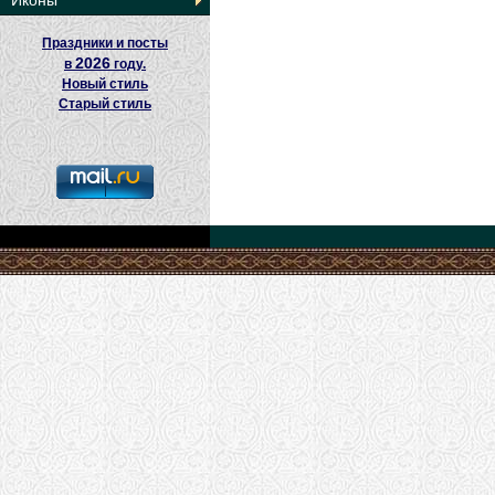
Иконы
Праздники и посты
2026
в
году.
Новый стиль
Старый стиль