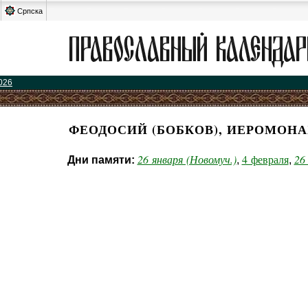
Српска
026
ФЕОДОСИЙ (БОБКОВ), ИЕРОМОНА
26 января (Новомуч.)
4 февраля
26
Дни памяти:
,
,