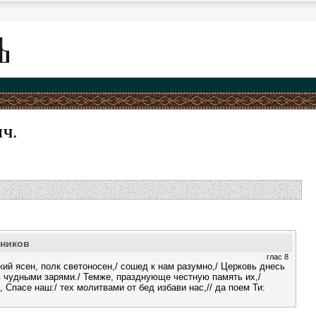
Ч.
еников
глас 8
ий ясен, полк светоносен,/ сошед к нам разумно,/ Церковь днесь
ь чудными зарями./ Темже, празднующе честную память их,/
, Спасе наш:/ тех молитвами от бед избави нас,// да поем Ти: