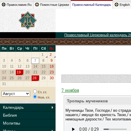
Православие.Ru
Поместные Церкви
Православный Календарь
English
Православный Церковный календарь 2
Пн
Вт
Ср
Чт
Пт
Сб
Вс
1
2
3
4
5
6
8
9
7
10
11
12
13
14
15
16
17
18
19
20
21
22
23
24
25
26
27
28
29
30
31
7 ноября
Ст. ст.
Нов. ст.
Тропарь мучеников
Календарь
Мученицы Твои, Господи,/ во страд
нашего,/ имуще бо крепость Твою,/
Библия
немощныя дерзости./ Тех молитвами
Молитвы