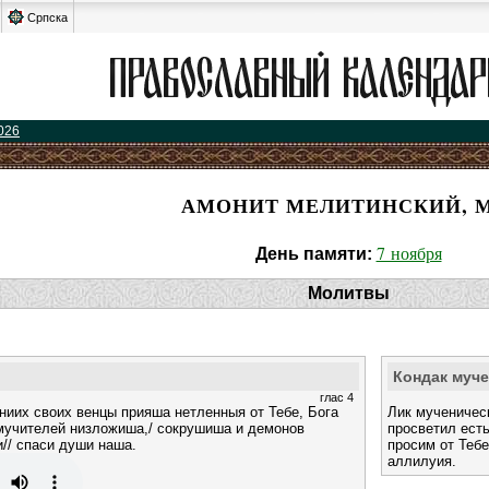
Српска
026
АМОНИТ МЕЛИТИНСКИЙ, М
7 ноября
День памяти:
Молитвы
Кондак муч
глас 4
аниих своих венцы прияша нетленныя от Тебе, Бога
Лик мученическ
 мучителей низложиша,/ сокрушиша и демонов
просветил ест
// спаси души наша.
просим от Тебе
аллилуия.