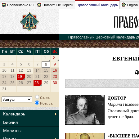
Православие.Ru
Поместные Церкви
Православный Календарь
English
Православный Церковный календарь 2
Пн
Вт
Ср
Чт
Пт
Сб
Вс
ЕВГЕНИЙ
1
2
3
4
5
6
7
9
8
10
11
12
13
14
15
16
Д
17
18
19
20
21
22
23
24
25
26
27
28
29
30
31
ДОКТОР
Ст. ст.
Нов. ст.
Марина Поздеев
Столичный докт
Календарь
денег не брал.
Библия
Молитвы
«ВЫСШЕЕ НА