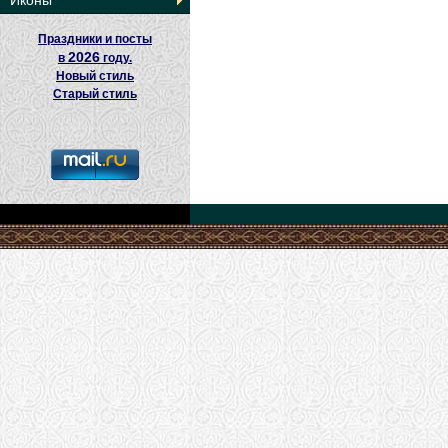
Иконы
Праздники и посты
2026
в
году.
Новый стиль
Старый стиль