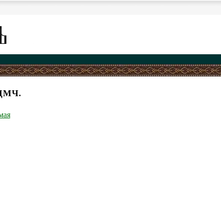
ЩМЧ.
мая