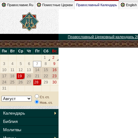
Православие.Ru
Поместные Церкви
Православный Календарь
English
Православный Церковный календарь 2
Пн
Вт
Ср
Чт
Пт
Сб
Вс
1
2
3
4
5
6
8
9
7
10
11
12
13
14
15
16
17
18
19
20
21
22
23
24
25
26
27
28
29
30
31
Ст. ст.
Нов. ст.
Календарь
Библия
Молитвы