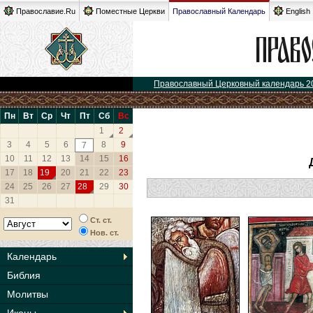
Православие.Ru
Поместные Церкви
Православный Календарь
English
Православный Церковный календарь 2
Пн
Вт
Ср
Чт
Пт
Сб
Вс
1
2
3
4
5
6
8
9
7
10
11
12
13
14
15
16
17
18
19
20
21
22
23
24
25
26
27
28
29
30
31
Ст. ст.
Нов. ст.
Календарь
Библия
Молитвы