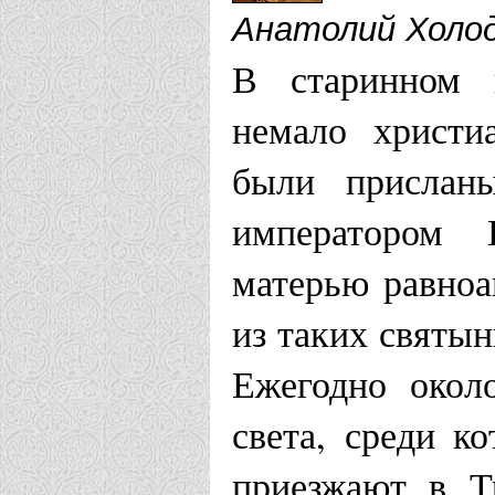
Анатолий Холо
В старинном 
немало христи
были прислан
императором 
матерью равноа
из таких святы
Ежегодно окол
света, среди к
приезжают в Т