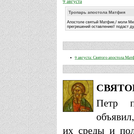
9 августа
Тропарь апостола Матфия
Апостоле святый Матфие,/ моли Мил
прегрешений оставление// подаст 
9 августа: Святого апостола Мат
СВЯТО
Петр п
объявил
их среды и пол