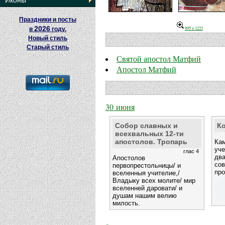
Иконы
Праздники и посты
2026
895 x 1223
в
году.
Новый стиль
Старый стиль
Святой апостол Матфий
Апостол Матфий
30 июня
Собор славных и
К
всехвальных 12-ти
апостолов. Тропарь
Кам
уче
глас 4
два
Апостолов
сов
первопрестольницы/ и
пр
вселенныя учителие,/
Владыку всех молите/ мир
вселенней даровати/ и
душам нашим велию
милость.