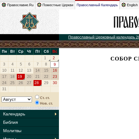
Православие.Ru
Поместные Церкви
Православный Календарь
English
Православный Церковный календарь 2
Пн
Вт
Ср
Чт
Пт
Сб
Вс
СОБОР 
1
2
3
4
5
6
7
8
9
10
11
12
13
14
15
16
17
18
19
20
21
22
23
24
25
26
27
28
29
30
31
Ст. ст.
Нов. ст.
Календарь
Библия
Молитвы