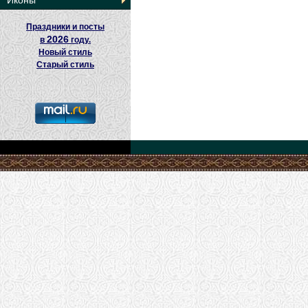
Иконы
Праздники и посты
2026
в
году.
Новый стиль
Старый стиль