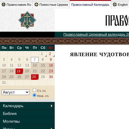
Православие.Ru
Поместные Церкви
Православный Календарь
English
Православный Церковный календарь 2
Пн
Вт
Ср
Чт
Пт
Сб
Вс
ЯВЛЕНИЕ ЧУДОТВО
1
2
3
4
5
6
8
9
7
10
11
12
13
14
15
16
17
18
19
20
21
22
23
24
25
26
27
28
29
30
31
Ст. ст.
Нов. ст.
Календарь
Библия
Молитвы