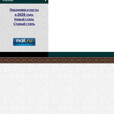
Иконы
Праздники и посты
2026
в
году.
Новый стиль
Старый стиль