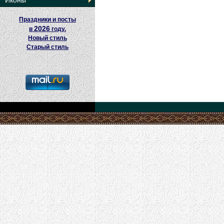
Иконы
Праздники и посты
2026
в
году.
Новый стиль
Старый стиль