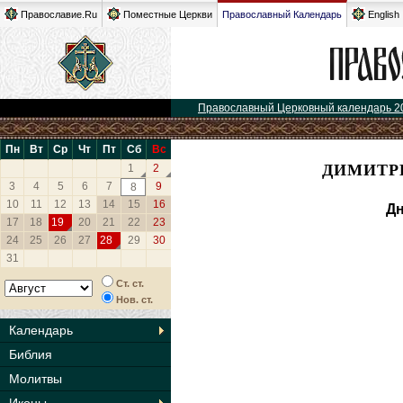
Православие.Ru
Поместные Церкви
Православный Календарь
English
Православный Церковный календарь 2
Пн
Вт
Ср
Чт
Пт
Сб
Вс
ДИМИТРИ
1
2
3
4
5
6
7
9
8
10
11
12
13
14
15
16
Дн
17
18
19
20
21
22
23
24
25
26
27
28
29
30
31
Ст. ст.
Нов. ст.
Календарь
Библия
Молитвы