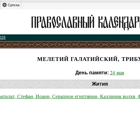
Српска
026
МЕЛЕТИЙ ГАЛАТИЙСКИЙ, ТРИБУ
24 мая
День памяти:
Жития
тилат, Стефан, Иоанн, Серапион египтянин, Каллиник волхв, Ф