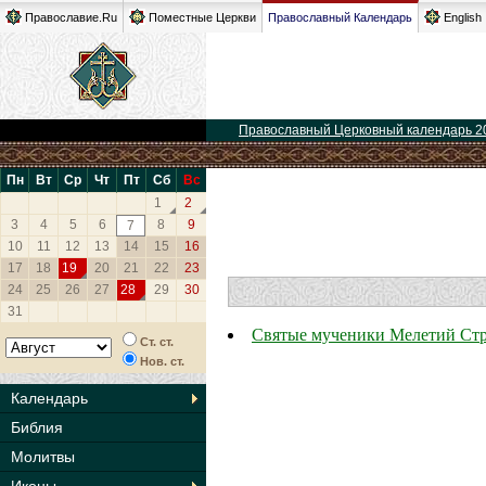
Православие.Ru
Поместные Церкви
Православный Календарь
English
Православный Церковный календарь 2
Пн
Вт
Ср
Чт
Пт
Сб
Вс
1
2
3
4
5
6
8
9
7
10
11
12
13
14
15
16
17
18
19
20
21
22
23
24
25
26
27
28
29
30
31
Святые мученики Мелетий Стра
Ст. ст.
Нов. ст.
Календарь
Библия
Молитвы