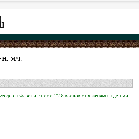
Н, МЧ.
еодор и Фавст и с ними 1218 воинов с их женами и детьми