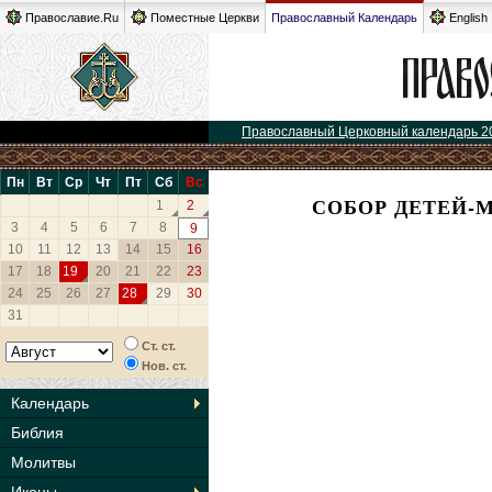
Православие.Ru
Поместные Церкви
Православный Календарь
English
Православный Церковный календарь 2
Пн
Вт
Ср
Чт
Пт
Сб
Вс
СОБОР ДЕТЕЙ-
1
2
3
4
5
6
7
8
9
10
11
12
13
14
15
16
17
18
19
20
21
22
23
24
25
26
27
28
29
30
31
Ст. ст.
Нов. ст.
Календарь
Библия
Молитвы