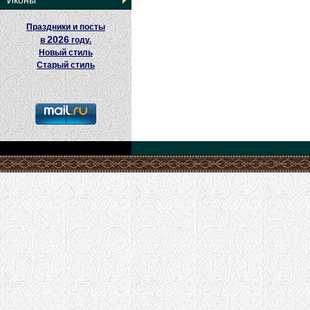
Иконы
Праздники и посты
2026
в
году.
Новый стиль
Старый стиль