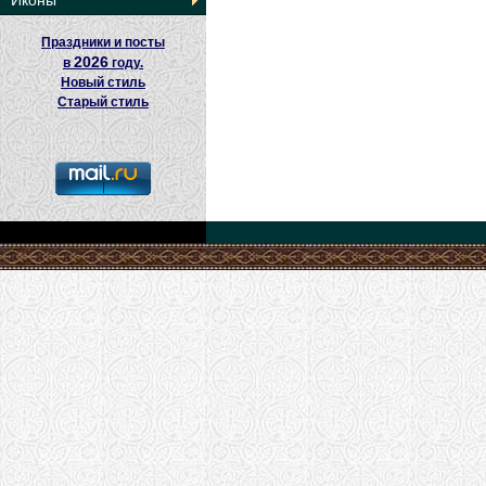
Иконы
Праздники и посты
2026
в
году.
Новый стиль
Старый стиль