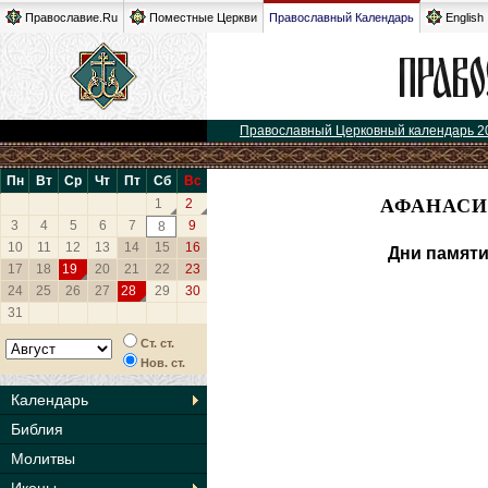
Православие.Ru
Поместные Церкви
Православный Календарь
English
Православный Церковный календарь 2
Пн
Вт
Ср
Чт
Пт
Сб
Вс
АФАНАСИ
1
2
3
4
5
6
7
9
8
10
11
12
13
14
15
16
Дни памяти
17
18
19
20
21
22
23
24
25
26
27
28
29
30
31
Ст. ст.
Нов. ст.
Календарь
Библия
Молитвы