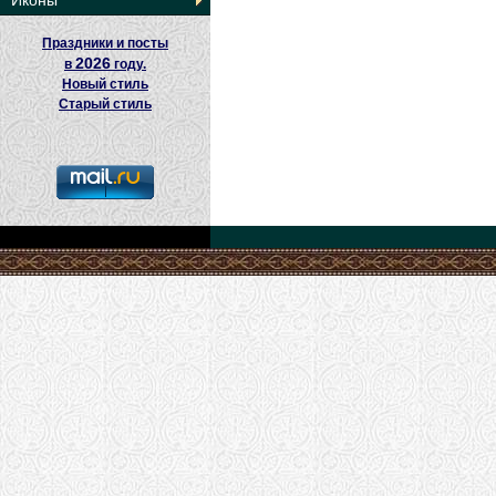
Иконы
Праздники и посты
2026
в
году.
Новый стиль
Старый стиль