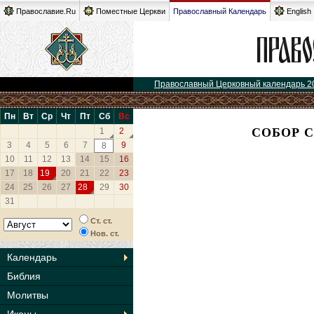
Православие.Ru
Поместные Церкви
Православный Календарь
English
Православный Церковный календарь 2
Пн
Вт
Ср
Чт
Пт
Сб
Вс
СОБОР 
1
2
3
4
5
6
7
9
8
10
11
12
13
14
15
16
17
18
19
20
21
22
23
24
25
26
27
28
29
30
31
Ст. ст.
Нов. ст.
Календарь
Библия
Молитвы