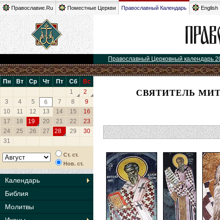
Православие.Ru
Поместные Церкви
Православный Календарь
English
Православный Церковный календарь 2
Пн
Вт
Ср
Чт
Пт
Сб
Вс
СВЯТИТЕЛЬ МИ
1
2
3
4
5
7
8
9
6
10
11
12
13
14
15
16
17
18
19
20
21
22
23
24
25
26
27
28
29
30
31
Ст. ст.
Нов. ст.
Календарь
Библия
Молитвы