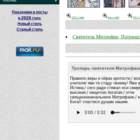
Иконы
Праздники и посты
2026
1072 x 1668
616 x 1495
787 x 
в
году.
Новый стиль
Старый стиль
Святитель Митрофан, Патриар
Тропарь святителя Митрофан
Правило веры и образ кротости,/ во
учителя/ яви тя стаду твоему/ Яже
Истина,/ сего ради стяжал еси сми
высокая,/ нищетою богатая,/ отче
священноначальниче Митрофане,/ 
Бога// спастися душам нашим.