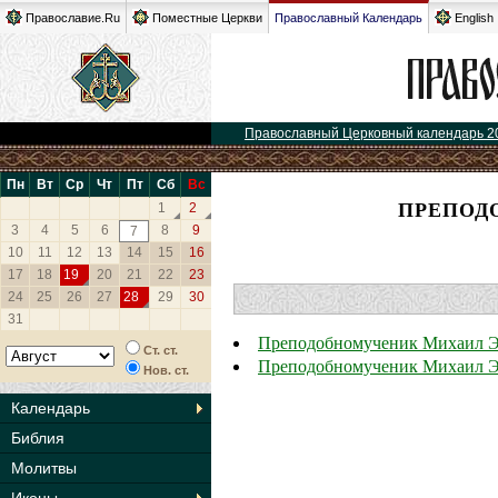
Православие.Ru
Поместные Церкви
Православный Календарь
English
Православный Церковный календарь 2
Пн
Вт
Ср
Чт
Пт
Сб
Вс
ПРЕПОД
1
2
3
4
5
6
8
9
7
10
11
12
13
14
15
16
17
18
19
20
21
22
23
24
25
26
27
28
29
30
31
Преподобномученик Михаил Э
Ст. ст.
Преподобномученик Михаил Э
Нов. ст.
Календарь
Библия
Молитвы