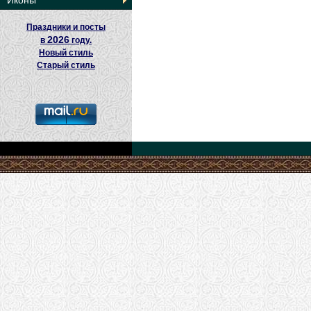
Иконы
Праздники и посты
2026
в
году.
Новый стиль
Старый стиль