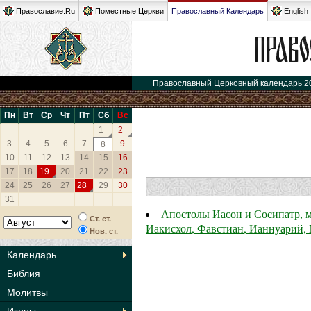
Православие.Ru
Поместные Церкви
Православный Календарь
English
Православный Церковный календарь 2
Пн
Вт
Ср
Чт
Пт
Сб
Вс
1
2
3
4
5
6
7
9
8
10
11
12
13
14
15
16
17
18
19
20
21
22
23
24
25
26
27
28
29
30
31
Апостолы Иасон и Сосипатр, м
Ст. ст.
Иакисхол, Фавстиан, Ианнуарий,
Нов. ст.
Календарь
Библия
Молитвы