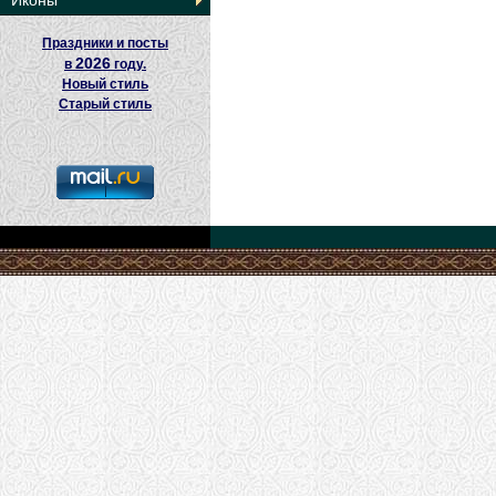
Иконы
Праздники и посты
2026
в
году.
Новый стиль
Старый стиль