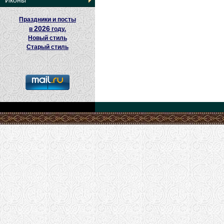
Иконы
Праздники и посты
2026
в
году.
Новый стиль
Старый стиль