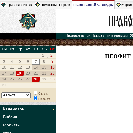
Православие.Ru
Поместные Церкви
Православный Календарь
English
Православный Церковный календарь 2
Пн
Вт
Ср
Чт
Пт
Сб
Вс
НЕОФИТ 
1
2
3
4
5
6
8
9
7
10
11
12
13
14
15
16
17
18
19
20
21
22
23
24
25
26
27
28
29
30
31
Ст. ст.
Нов. ст.
Календарь
Библия
Молитвы