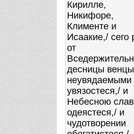
Кирилле,
Никифоре,
Клименте и
Исаакие,/ сего
от
Вседержитель
десницы венцы
неувядаемыми
увязостеся,/ и
Небесною сла
одеястеся,/ и
чудотворении
обогатистеся,/