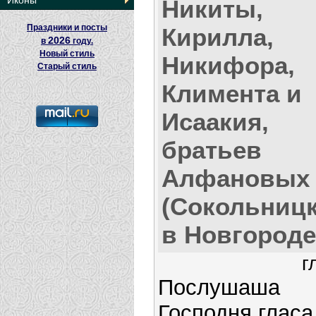
Иконы
Никиты,
Праздники и посты
Кирилла,
2026
в
году.
Новый стиль
Никифора,
Старый стиль
Климента и
Исаакия,
братьев
Алфановых
(Сокольницк
в Новгороде
г
Послушаша
Господня гласа,