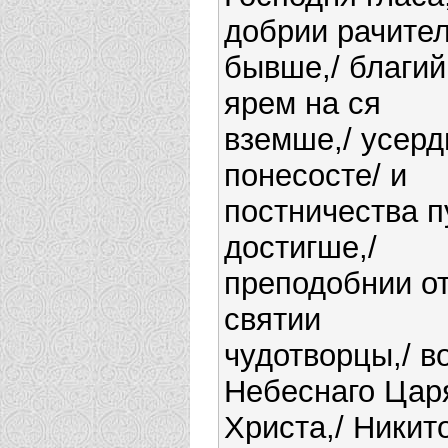
добрии рачите
бывше,/ благий
ярем на ся
вземше,/ усерд
понесосте/ и
постничества п
достигше,/
преподобнии о
святии
чудотворцы,/ в
Небеснаго Цар
Христа,/ Никит