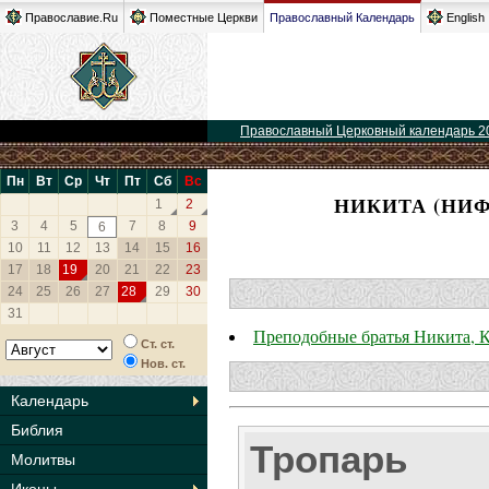
Православие.Ru
Поместные Церкви
Православный Календарь
English
Православный Церковный календарь 2
Пн
Вт
Ср
Чт
Пт
Сб
Вс
НИКИТА (НИФ
1
2
3
4
5
7
8
9
6
10
11
12
13
14
15
16
17
18
19
20
21
22
23
24
25
26
27
28
29
30
31
Преподобные братья Никита, 
Ст. ст.
Нов. ст.
Календарь
Библия
Тропарь
Молитвы