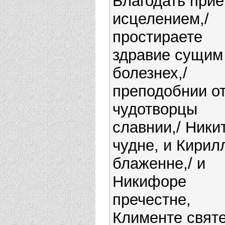
Благодать при
исцелением,/
простираете
здравие сущим
болезнех,/
преподобнии о
чудотворцы
славнии,/ Ники
чудне, и Кирил
блаженне,/ и
Никифоре
пречестне,
Клименте святе