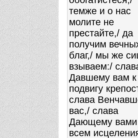
темже и о нас
молите не
престайте,/ да
получим вечны
благ,/ мы же си
взываем:/ слав
Давшему вам к
подвигу крепост
слава Венчав
вас,/ слава
Дающему вами
всем исцелени