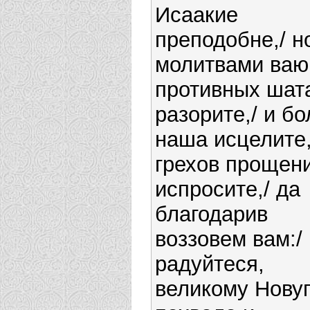
Исаакие
преподобне,/ н
молитвами ваю
противных шат
разорите,/ и б
наша исцелите,
грехов прощен
испросите,/ да
благодарив
воззовем вам:/
радуйтеся,
великому Нову