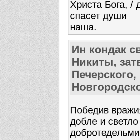
Христа Бога, / 
спасет души
наша.
Ин кондак с
Никиты, зат
Печерского, 
Новгородск
Победив вражи
добле и светло
добротедельми