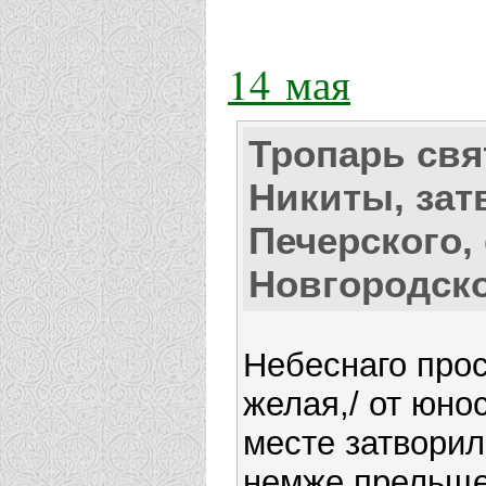
14 мая
Тропарь свя
Никиты, зат
Печерского, 
Новгородск
Небеснаго про
желая,/ от юно
месте затворилс
немже прельще