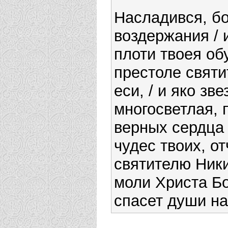
Насладився, бо
воздержания / 
плоти твоея обу
престоле святи
еси, / и яко зве
многосветлая,
верных сердца 
чудес твоих, о
святителю Ники
моли Христа Бог
спасет души н