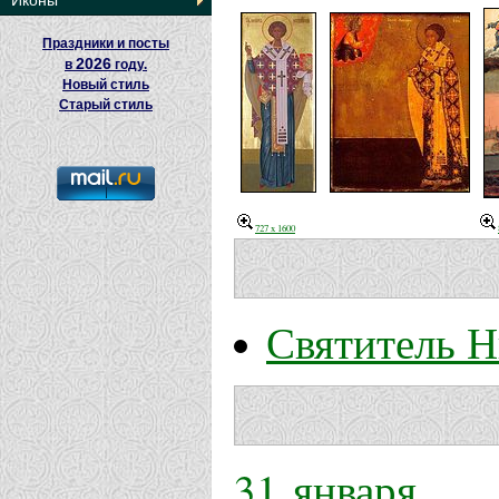
Иконы
Праздники и посты
2026
в
году.
Новый стиль
Старый стиль
727 x 1600
Святитель Н
31 января