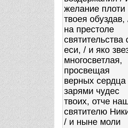
желание плоти
твоея обуздав, 
на престоле
святительства 
еси, / и яко зве
многосветлая,
просвещая
верных сердца 
зарями чудес
твоих, отче наш
святителю Ники
/ и ныне моли