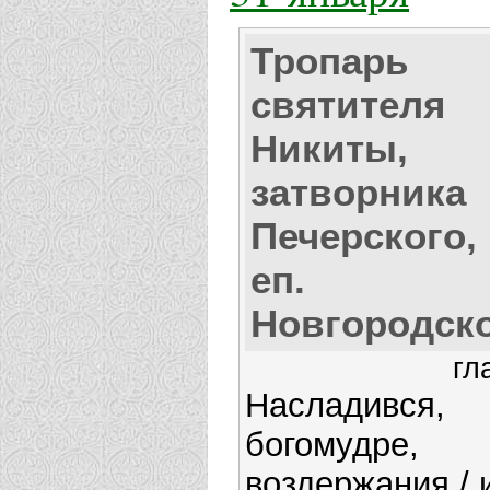
Тропарь
святителя
Никиты,
затворника
Печерского,
еп.
Новгородск
гл
Насладився,
богомудре,
воздержания / 