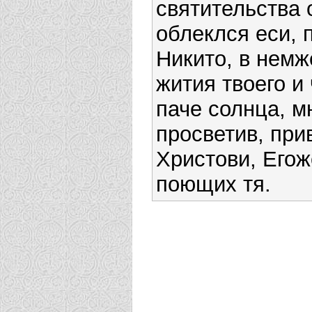
святительства
облеклся еси, 
Никито, в немж
жития твоего и
паче солнца, м
просветив, при
Христови, Егож
поющих тя.