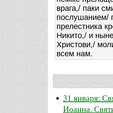
врага,/ паки с
послушанием/ 
прелестника кр
Никито,/ и нын
Христови,/ мол
всем нам.
31 января: С
Иоанна. Свят