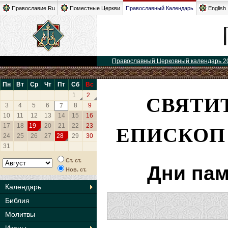
Православие.Ru
Поместные Церкви
Православный Календарь
English
Православный Церковный календарь 2
Пн
Вт
Ср
Чт
Пт
Сб
Вс
СВЯТИ
1
2
3
4
5
6
8
9
7
10
11
12
13
14
15
16
ЕПИСКОП
17
18
19
20
21
22
23
24
25
26
27
28
29
30
31
Ст. ст.
Дни пам
Нов. ст.
Календарь
Библия
Молитвы