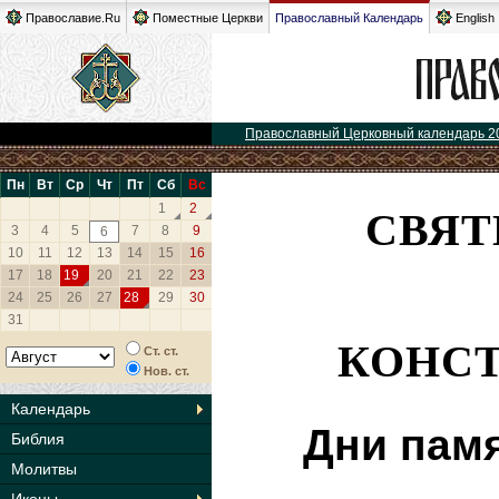
Православие.Ru
Поместные Церкви
Православный Календарь
English
Православный Церковный календарь 2
Пн
Вт
Ср
Чт
Пт
Сб
Вс
СВЯТ
1
2
3
4
5
7
8
9
6
10
11
12
13
14
15
16
17
18
19
20
21
22
23
24
25
26
27
28
29
30
31
КОНС
Ст. ст.
Нов. ст.
Календарь
Дни памя
Библия
Молитвы