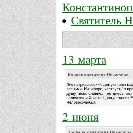
Константиноп
Святитель 
13 марта
Кондак святителя Никифора
Лик патриаршеский святую твою пам
песньми, Никифоре, чествует,/ в пр
душу твою, славне./ Тем днесь чест
величающи Христа Царя,// славит 
Человеколюбца.
2 июня
Тропарь святителя Никифора