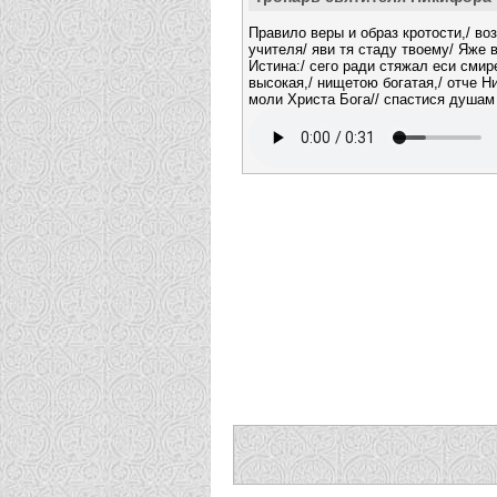
Правило веры и образ кротости,/ во
учителя/ яви тя стаду твоему/ Яже
Истина:/ сего ради стяжал еси сми
высокая,/ нищетою богатая,/ отче Н
моли Христа Бога// спастися душам