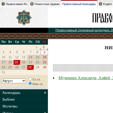
Православие.Ru
Поместные Церкви
Православный Календарь
English
Православный Церковный календарь 2
Пн
Вт
Ср
Чт
Пт
Сб
Вс
НИ
1
2
3
4
5
6
7
8
9
10
11
12
13
14
15
16
17
18
19
20
21
22
23
24
25
26
27
28
29
30
31
Мученики Александр, Алфей, З
Ст. ст.
Нов. ст.
Календарь
Библия
Молитвы