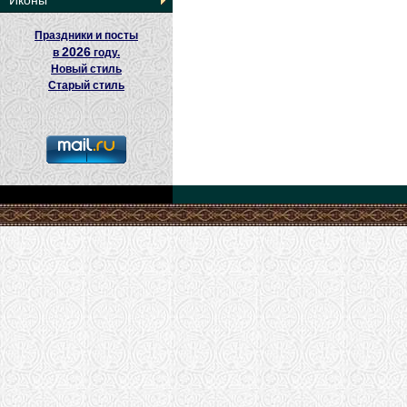
Иконы
Праздники и посты
2026
в
году.
Новый стиль
Старый стиль