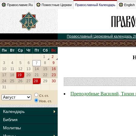
Православие.Ru
Поместные Церкви
Православный Календарь
English
Православный Церковный календарь 2
Пн
Вт
Ср
Чт
Пт
Сб
Вс
1
2
3
4
5
6
8
9
7
10
11
12
13
14
15
16
17
18
19
20
21
22
23
24
25
26
27
28
29
30
31
Преподобные Василий, Тихон 
Ст. ст.
Нов. ст.
Календарь
Библия
Молитвы