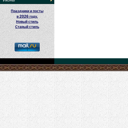
Иконы
Праздники и посты
2026
в
году.
Новый стиль
Старый стиль