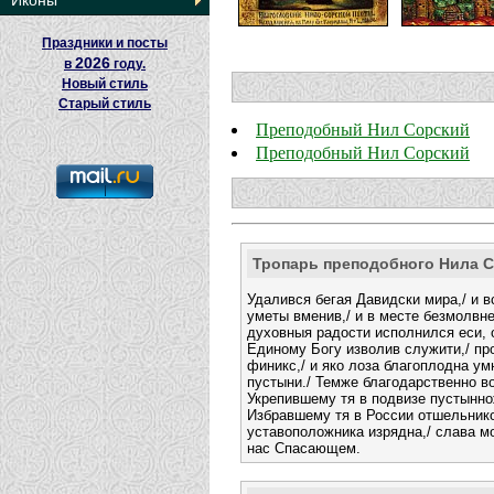
Иконы
Праздники и посты
2026
в
году.
Новый стиль
Старый стиль
Преподобный Нил Сорский
Преподобный Нил Сорский
Тропарь преподобного Нила 
Удалився бегая Давидски мира,/ и в
уметы вменив,/ и в месте безмолвне
духовныя радости исполнился еси, 
Единому Богу изволив служити,/ пр
финикс,/ и яко лоза благоплодна у
пустыни./ Темже благодарственно в
Укрепившему тя в подвизе пустынно
Избравшему тя в России отшельник
уставоположника изрядна,/ слава м
нас Спасающем.