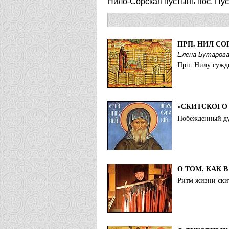
Нило-Сорская пустынь пос. Пус
ПРП. НИЛ С
Елена Бутаров
Прп. Нилу сужд
«СКИТСКОГО
Побежденный дух
О ТОМ, КАК
Ритм жизни скит