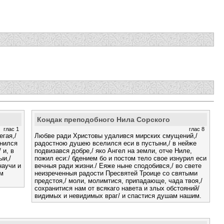
Кондак преподобного Нила Сорского
глас 1
глас 8
егая,/
Любве ради Христовы удалився мирских смущений,/
енился
радостною душею вселился еси в пустыни,/ в нейже
 и, в
подвизався добре,/ яко Ангел на земли, отче Ниле,
ыи,/
пожил еси:/ бдением бо и постом тело свое изнурил еси
научи и
вечныя ради жизни./ Еяже ныне сподобився,/ во свете
ем
неизреченныя радости Пресвятей Троице со святыми
предстоя,/ моли, молимтися, припадающе, чада твоя,/
сохранитися нам от всякаго навета и злых обстояний/
видимых и невидимых враг/ и спастися душам нашим.