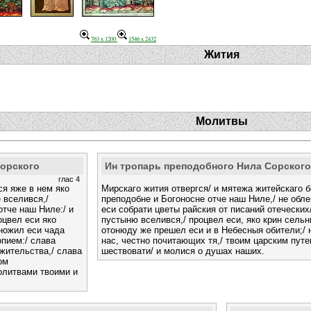
763 x 1200
1546 x 2432
Жития
Молитвы
Сорского
Ин тропарь преподобного Нила Сорского
глас 4
ся яже в нем яко
Мирскаго жития отвергся/ и мятежа житейскаго б
 вселився,/
преподобне и Богоносне отче наш Ниле,/ не обл
отче наш Ниле:/ и
еси собрати цветы райския от писаний отеческих/
оцвел еси яко
пустыню вселився,/ процвел еси, яко крин сельн
множил еси чада
отонюду же прешел еси и в Небесныя обители;/ 
опием:/ слава
нас, честно почитающих тя,/ твоим царским пут
жительства,/ слава
шествовати/ и молися о душах наших.
ом
олитвами твоими и