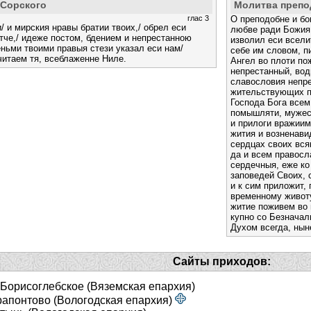
 Сорского
Молитва препо
глас 3
О преподобне и бо
/ и мирския нравы братии твоих,/ обрел еси
любве ради Божия 
тче,/ идеже постом, бдением и непрестанною
изволил еси всели
еньми твоими правыя стези указал еси нам/
себе им словом, п
читаем тя, всеблаженне Ниле.
Ангел во плоти по
непрестанный, вод
славословия непре
жительствующих по
Господа Бога всем
помышляти, мужес
и прилоги вражиим
жития и возненави
сердцах своих вся
да и всем правосл
сердечныя, еже ко
заповедей Своих, 
и к сим приложит,
временному животу
житие поживем во 
купно со Безнача
Духом всегда, ныне
Сайты приходов:
 Борисоглебское (Вяземская епархия)
рапонтово (Вологодская епархия)