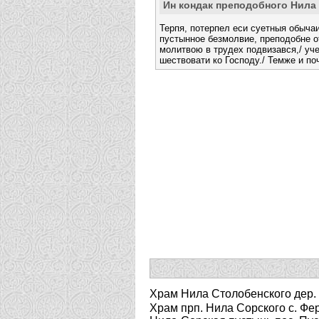
Ин кондак преподобного Нила
Терпя, потерпел еси суетныя обычаи
пустынное безмолвие, преподобне о
молитвою в трудех подвизався,/ уч
шествовати ко Господу./ Темже и по
Храм Нила Столобенского дер.
Храм прп. Нила Сорского с. Фе