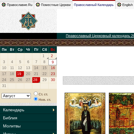
Православие.Ru
Поместные Церкви
Православный Календарь
English
Православный Церковный календарь 2
Пн
Вт
Ср
Чт
Пт
Сб
Вс
1
2
3
4
5
6
7
8
9
10
11
12
13
14
15
16
17
18
19
20
21
22
23
24
25
26
27
28
29
30
31
Ст. ст.
Нов. ст.
Календарь
Библия
Молитвы