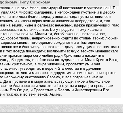
добному Нилу Сорскому
гоблаженне отче Ниле, богомудрый наставниче и учителю наш! Ты
удаляяся мирских смущений, в непроходней пустыне и в дебрях
тися и яко лоза благоплодна, умножив чада пустыни, явил еси
исанием и житием образ всякия иноческия добродетели, и, яко
жив на земли, ныне в селениих небесных, идеже празднующих глас
воряешися и, с лики святых Богу предстоя, Тому хвалы и
станно приносиши. Молим тя, богоблаженне, настави и нас,
д кровом твоим, непреткновенно ходити по стопам твоим: любити
 сердцем своим, Того единаго вожделети и о Том едином
твенно же и благоискусно пратися с долу влекущими нас помыслы
и и тех всегда побеждати; возлюбити всякую тесноту монашескаго
дити красная мира сего любве ради Христовы и насадити в
кую добродетель, в нейже сам потрудился еси. Моли Христа Бога,
авным христианом, в мире живущим, просветит ум и очи
 спасению, утвердит их в вере и благочестии и в делании
сохранит от лести мира сего и дарует им и нам оставление грехов
 по неложному обетованию Своему, и вся потребная нам ко
. Да в пустыне и в мире жительствующе, тихое и безмолвное
всяком благочестии и чистоте и Того усты и сердцем прославим
льным Его Отцем, и Пресвятым и Благим и Животворящим Его
 и присно, и во веки веков. Аминь.