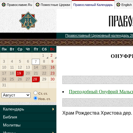
Православие.Ru
Поместные Церкви
Православный Календарь
English
Православный Церковный календарь 2
Пн
Вт
Ср
Чт
Пт
Сб
Вс
ОНУФР
1
2
3
4
5
6
8
9
7
10
11
12
13
14
15
16
17
18
19
20
21
22
23
24
25
26
27
28
29
30
31
Преподобный Онуфрий Мальс
Ст. ст.
Нов. ст.
Календарь
Храм Рождества Христова дер.
Библия
Молитвы