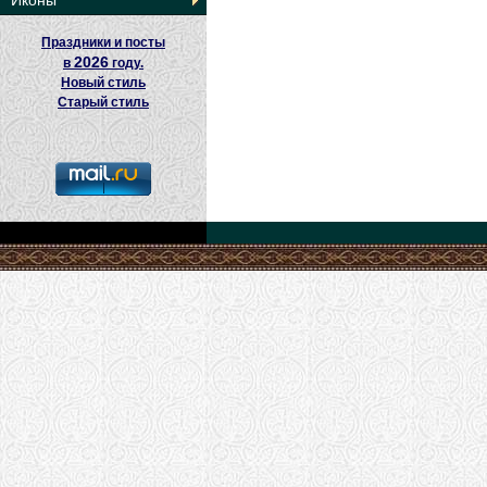
Иконы
Праздники и посты
2026
в
году.
Новый стиль
Старый стиль