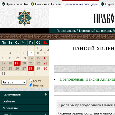
Православие.Ru
Поместные Церкви
Православный Календарь
English
Православный Церковный календарь 2
Пн
Вт
Ср
Чт
Пт
Сб
Вс
ПАИСИЙ ХИЛЕНД
1
2
3
4
5
6
8
9
7
10
11
12
13
14
15
16
17
18
19
20
21
22
23
24
25
26
27
28
29
30
31
Преподобный Паисий Хиленд
Ст. ст.
Нов. ст.
Календарь
Библия
Тропарь преподобного Паиси
Молитвы
Кирилла равноапостольнаго язык,/ 