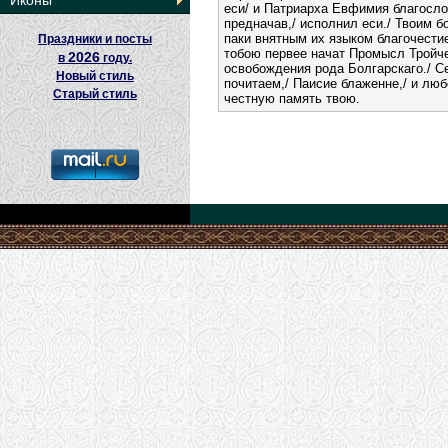
Иконы
еси/ и Патриарха Евфимия благосло
предначав,/ исполнил еси./ Твоим б
паки внятным их языком благочестие
Праздники и посты
тобою первее начат Промысл Тройче
2026
в
году.
освобождения рода Болгарскаго./ Се
Новый стиль
почитаем,/ Паисие блаженне,/ и л
Старый стиль
честную память твою.