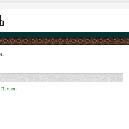
Ч.
и Памвон