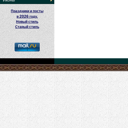
Иконы
Праздники и посты
2026
в
году.
Новый стиль
Старый стиль