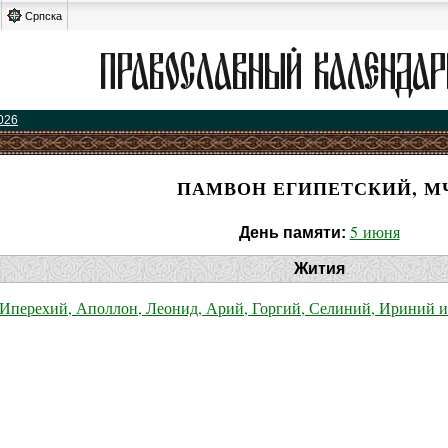
Српска
026
ПАМВОН ЕГИПЕТСКИЙ, М
5 июня
День памяти:
Жития
Иперехий, Аполлон, Леонид, Арий, Горгий, Селиний, Ириний 