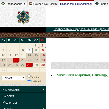
Православие.Ru
Поместные Церкви
Православный Календарь
English
Православный Церковный календарь 2
Пн
Вт
Ср
Чт
Пт
Сб
Вс
1
2
3
4
5
6
8
9
7
10
11
12
13
14
15
16
17
18
19
20
21
22
23
24
25
26
27
28
29
30
31
Мученики Маркиан, Никандр, 
Ст. ст.
Нов. ст.
Календарь
Библия
Молитвы