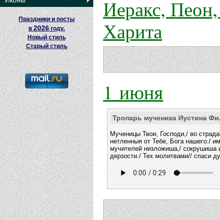
Иеракс, Пеон,
Иконы
Праздники и посты
Харита
2026
в
году.
Новый стиль
Старый стиль
1 июня
Тропарь мученика Иустина Фи
Мученицы Твои, Господи,/ во страд
нетленныя от Тебе, Бога нашего:/ и
мучителей низложиша,/ сокрушиша
дерзости./ Тех молитвами// спаси д