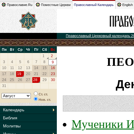
Православие.Ru
Поместные Церкви
Православный Календарь
English
Православный Церковный календарь 2
Пн
Вт
Ср
Чт
Пт
Сб
Вс
ПЕО
1
2
3
4
5
6
7
8
9
10
11
12
13
14
15
16
17
18
19
20
21
22
23
24
25
26
27
28
29
30
Де
31
Ст. ст.
Нов. ст.
Календарь
Библия
Мученики Иу
Молитвы