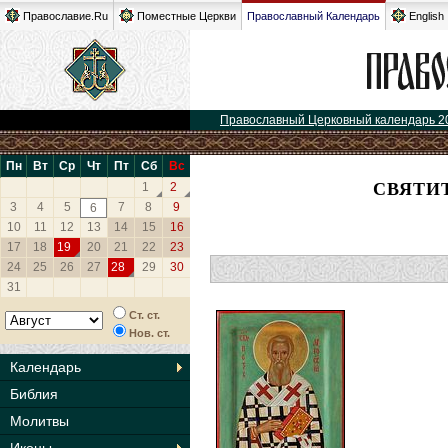
Православие.Ru
Поместные Церкви
Православный Календарь
English
Православный Церковный календарь 2
Пн
Вт
Ср
Чт
Пт
Сб
Вс
СВЯТИ
1
2
3
4
5
7
8
9
6
10
11
12
13
14
15
16
17
18
19
20
21
22
23
24
25
26
27
28
29
30
31
Ст. ст.
Нов. ст.
Календарь
Библия
Молитвы