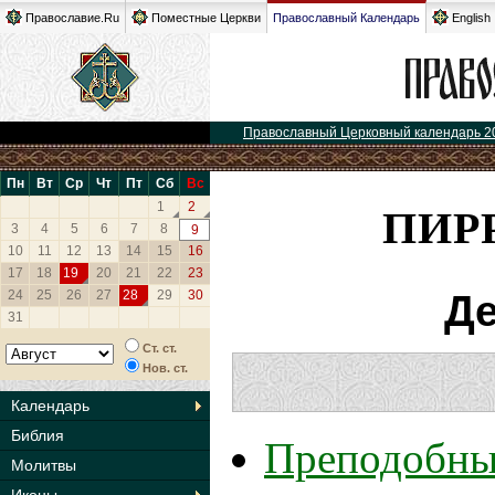
Православие.Ru
Поместные Церкви
Православный Календарь
English
Православный Церковный календарь 2
Пн
Вт
Ср
Чт
Пт
Сб
Вс
ПИРР
1
2
3
4
5
6
7
8
9
10
11
12
13
14
15
16
17
18
19
20
21
22
23
24
25
26
27
28
29
30
Де
31
Ст. ст.
Нов. ст.
Календарь
Библия
Преподобны
Молитвы