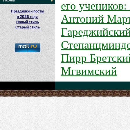
его учеников:
Иконы
Праздники и посты
Антоний Март
2026
в
году.
Новый стиль
Гареджийский
Старый стиль
Степанцминдс
Пирр Бретски
Мгвимский