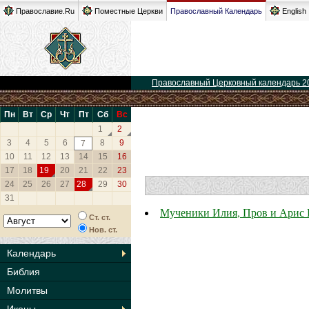
Православие.Ru
Поместные Церкви
Православный Календарь
English
Православный Церковный календарь 2
Пн
Вт
Ср
Чт
Пт
Сб
Вс
1
2
3
4
5
6
8
9
7
10
11
12
13
14
15
16
17
18
19
20
21
22
23
24
25
26
27
28
29
30
31
Мученики Илия, Пров и Арис 
Ст. ст.
Нов. ст.
Календарь
Библия
Молитвы