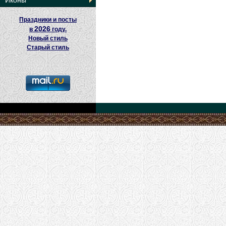
Иконы
Праздники и посты
2026
в
году.
Новый стиль
Старый стиль