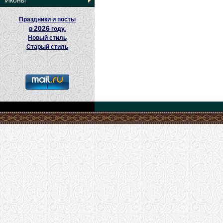
Иконы
Праздники и посты
2026
в
году.
Новый стиль
Старый стиль