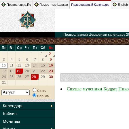
Православие.Ru
Поместные Церкви
Православный Календарь
English
Православный Церковный календарь 2
Пн
Вт
Ср
Чт
Пт
Сб
Вс
1
2
3
4
5
6
7
8
9
11
12
13
14
15
16
10
17
18
19
20
21
22
23
24
25
26
27
28
29
30
31
Святые мученики Кодрат Нико
Ст. ст.
Нов. ст.
Календарь
Библия
Молитвы