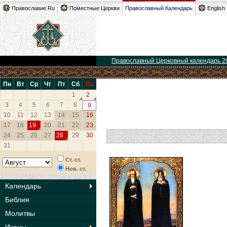
Православие.Ru
Поместные Церкви
Православный Календарь
English
Православный Церковный календарь 2
Пн
Вт
Ср
Чт
Пт
Сб
Вс
1
2
3
4
5
6
7
8
9
10
11
12
13
14
15
16
17
18
19
20
21
22
23
24
25
26
27
28
29
30
31
Ст. ст.
Нов. ст.
Календарь
Библия
Молитвы