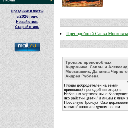
Иконы
Праздники и посты
2026
в
году.
Новый стиль
Старый стиль
Преподобный Савва Московск
Тропарь преподобных
Андроника, Саввы и Александ
Московских, Даниила Черного
Андрея Рублева
г
Плоды добродетелей на земли
принесше,/ преподобнии отцы,/ в
Небесных чертозех ныне благоухает
яко райстии цвети,/ и лицем к лицу 
Пресвятую Троицу,/ Юже дерзновен
молите/ спастися душам нашим.