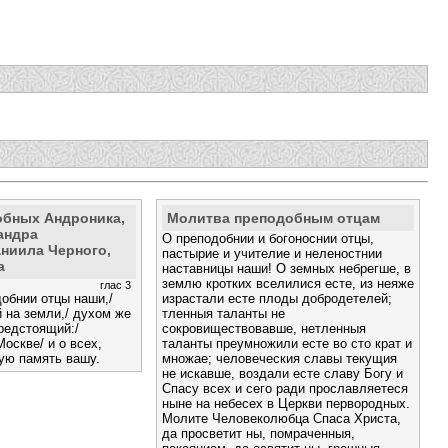
обных Андроника,
Молитва преподобным отцам
андра
О преподобнии и богоноснии отцы,
ниила Черного,
пастырие и учителие и неленост­нии
а
наставницы наши! О земных небрегше, в
землю кротких вселилися есте, из неяже
глас 3
обнии отцы наши,/
израстали есте плоды добродетелей;
 на земли,/ духом же
тленныя таланты не
редстоящий:/
сокровиществовавше, нетленныя
оскве/ и о всех,
таланты преумножили есте во сто крат и
ую память вашу.
множае; человеческия славы текущия
не искавше, воздали есте славу Богу и
Спасу всех и сего ради прославляетеся
ныне на небесех в Церкви первородных.
Мо­лите Человеколюбца Спаса Христа,
да просветит ны, помраченныя,