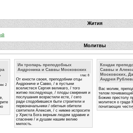
Жития
ий
Молитвы
Ин тропарь преподобных
Кондак препод
ра
Андроника и Саввы Московских
Саввы и Алекс
,
Московских, Да
глас 8
Андрея Рублев
От юности своея, преподобнии отцы
Андрониче и Савво, / в пустыни
лас 2
вселистеся Сергия великаго, / того
Вас молим, препод
житию последующе, / плоды смирения и
телом почивающий
послушания возрастили есте, / сего
е,
Божию престолу п
ради сподобившеся быти строители и
зрите
молитеся о граде М
первоначальники / обетныя обители
но
почитающих честн
святителя Алексия, / с нимже испросите
у Христа Бога верным людем здравие и
спасение / и душам нашим велию
милость.