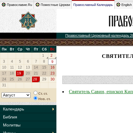
Православие.Ru
Поместные Церкви
Православный Календарь
English
Православный Церковный календарь 2
Пн
Вт
Ср
Чт
Пт
Сб
Вс
СВЯТИТЕЛ
1
2
3
4
5
6
7
8
9
10
11
12
13
14
15
16
17
18
19
20
21
22
23
24
25
26
27
28
29
30
31
Святитель Савин, епископ Ки
Ст. ст.
Нов. ст.
Календарь
Библия
Молитвы