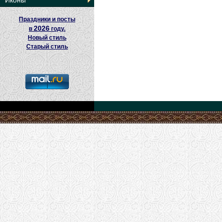
Иконы
Праздники и посты
2026
в
году.
Новый стиль
Старый стиль