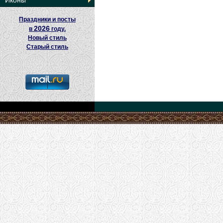
Иконы
Праздники и посты
2026
в
году.
Новый стиль
Старый стиль