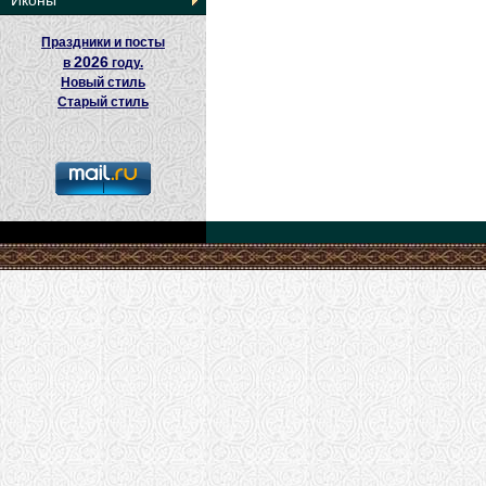
Иконы
Праздники и посты
2026
в
году.
Новый стиль
Старый стиль