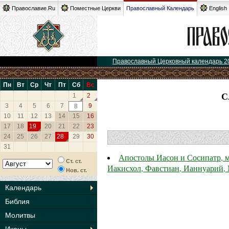
Православие.Ru
Поместные Церкви
Православный Календарь
English
Православный Церковный календарь 2
Пн
Вт
Ср
Чт
Пт
Сб
Вс
С
1
2
3
4
5
6
7
9
8
10
11
12
13
14
15
16
17
18
19
20
21
22
23
24
25
26
27
28
29
30
31
Апостолы Иасон и Сосипатр, м
Ст. ст.
Иакисхол, Фавстиан, Ианнуарий,
Нов. ст.
Календарь
Библия
Молитвы