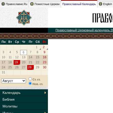
Православие.Ru
Поместные Церкви
Православный Календарь
English
Православный Церковный календарь 2
Пн
Вт
Ср
Чт
Пт
Сб
Вс
1
2
3
4
5
7
8
9
6
10
11
12
13
14
15
16
17
18
19
20
21
22
23
24
25
26
27
28
29
30
31
Ст. ст.
Нов. ст.
Календарь
Библия
Молитвы