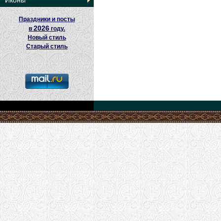
Иконы
Праздники и посты
2026
в
году.
Новый стиль
Старый стиль