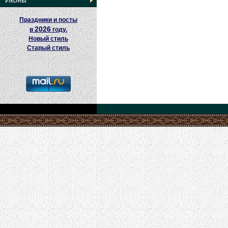
Иконы
Праздники и посты
2026
в
году.
Новый стиль
Старый стиль