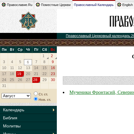
Православие.Ru
Поместные Церкви
Православный Календарь
English
Православный Церковный календарь 2
Пн
Вт
Ср
Чт
Пт
Сб
Вс
1
2
3
4
5
7
8
9
6
10
11
12
13
14
15
16
17
18
19
20
21
22
23
24
25
26
27
28
29
30
31
Мученики Фронтасий, Северин
Ст. ст.
Нов. ст.
Календарь
Библия
Молитвы