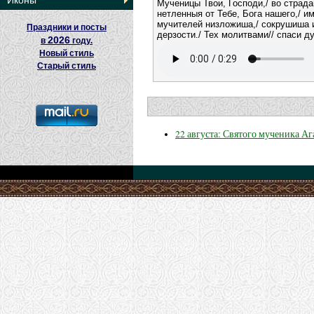
Иконы
Мученицы Твои, Господи,/ во страд
нетленныя от Тебе, Бога нашего,/ и
мучителей низложиша,/ сокрушиша
Праздники и посты
дерзости./ Тех молитвами// спаси д
2026
в
году.
Новый стиль
Старый стиль
22 августа: Святого мученика А