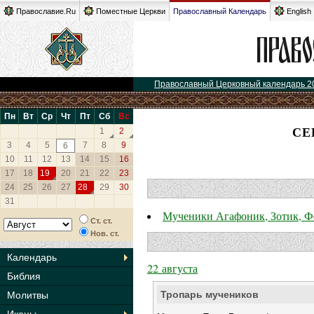
Православие.Ru
Поместные Церкви
Православный Календарь
English
Православный Церковный календарь 2
Пн
Вт
Ср
Чт
Пт
Сб
Вс
СЕ
1
2
3
4
5
7
8
9
6
10
11
12
13
14
15
16
17
18
19
20
21
22
23
24
25
26
27
28
29
30
31
Мученики Агафоник, Зотик, Фе
Ст. ст.
Нов. ст.
Календарь
22 августа
Библия
Тропарь мучеников
Молитвы