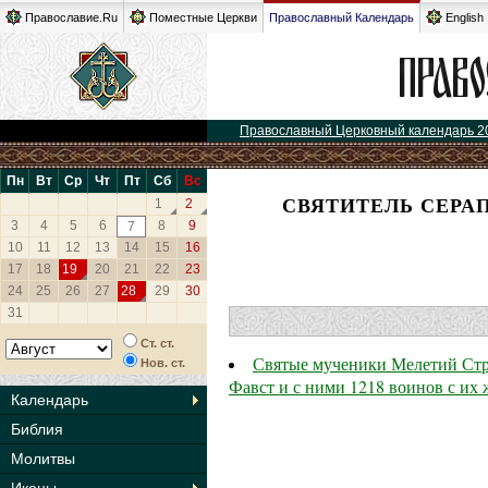
Православие.Ru
Поместные Церкви
Православный Календарь
English
Православный Церковный календарь 2
Пн
Вт
Ср
Чт
Пт
Сб
Вс
СВЯТИТЕЛЬ СЕРА
1
2
3
4
5
6
8
9
7
10
11
12
13
14
15
16
17
18
19
20
21
22
23
24
25
26
27
28
29
30
31
Ст. ст.
Святые мученики Мелетий Стра
Нов. ст.
Фавст и с ними 1218 воинов с их
Календарь
Библия
Молитвы