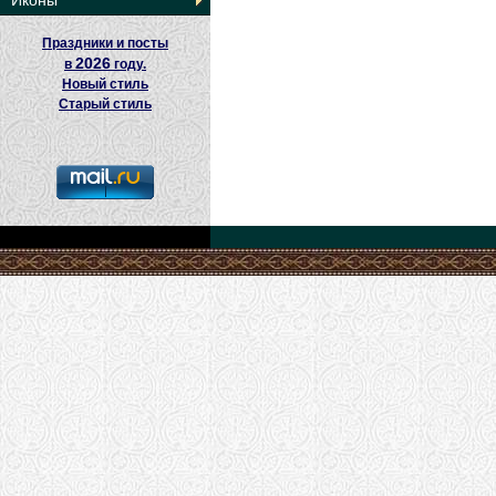
Иконы
Праздники и посты
2026
в
году.
Новый стиль
Старый стиль