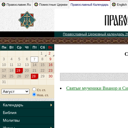
Православие.Ru
Поместные Церкви
Православный Календарь
English
Православный Церковный календарь 2
Пн
Вт
Ср
Чт
Пт
Сб
Вс
1
2
3
4
5
6
8
9
7
10
11
12
13
14
15
16
17
18
19
20
21
22
23
24
25
26
27
28
29
30
31
Святые мученики Вианор и Си
Ст. ст.
Нов. ст.
Календарь
Библия
Молитвы