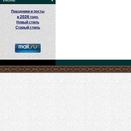
Иконы
Праздники и посты
2026
в
году.
Новый стиль
Старый стиль