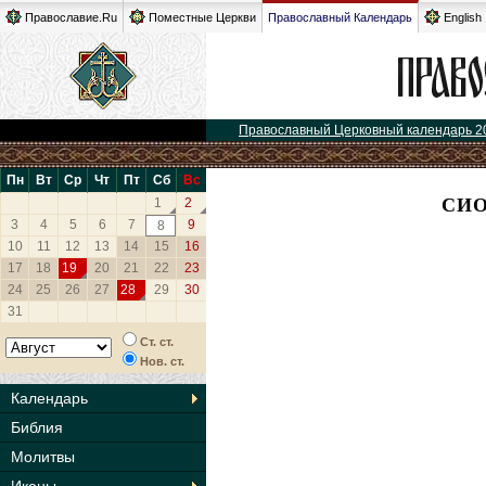
Православие.Ru
Поместные Церкви
Православный Календарь
English
Православный Церковный календарь 2
Пн
Вт
Ср
Чт
Пт
Сб
Вс
СИО
1
2
3
4
5
6
7
9
8
10
11
12
13
14
15
16
17
18
19
20
21
22
23
24
25
26
27
28
29
30
31
Ст. ст.
Нов. ст.
Календарь
Библия
Молитвы