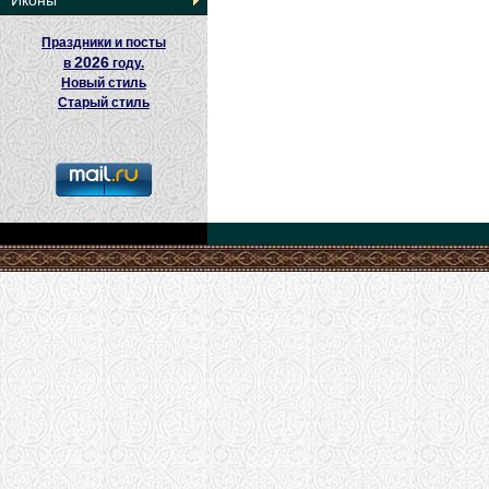
Иконы
Праздники и посты
2026
в
году.
Новый стиль
Старый стиль