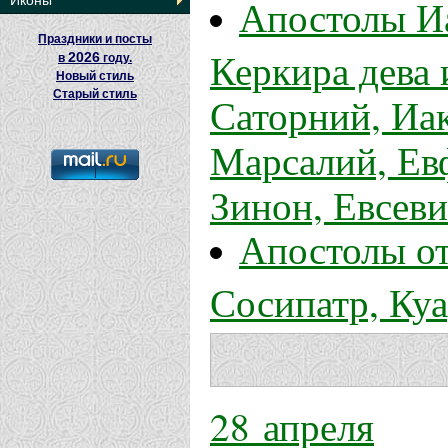
Апостолы Иа
Иконы
Праздники и посты
Керкира дева 
2026
в
году.
Новый стиль
Старый стиль
Саторний, Иа
Марсалий, Ев
Зинон, Евсеви
Апостолы от
Сосипатр, Куа
28 апреля