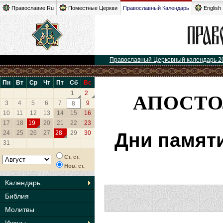
Православие.Ru
Поместные Церкви
Православный Календарь
English
Православный Церковный календарь 2
Пн
Вт
Ср
Чт
Пт
Сб
Вс
АПОСТО
1
2
3
4
5
6
7
9
8
10
11
12
13
14
15
16
17
18
19
20
21
22
23
24
25
26
27
28
29
30
Дни памят
31
Ст. ст.
Нов. ст.
Календарь
Библия
Молитвы