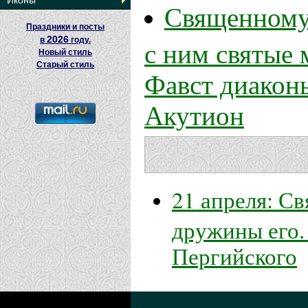
Иконы
Священномуч
Праздники и посты
2026
с ним святые 
в
году.
Новый стиль
Старый стиль
Фавст диакон
Акутион
21 апреля: С
дружины его.
Пергийского