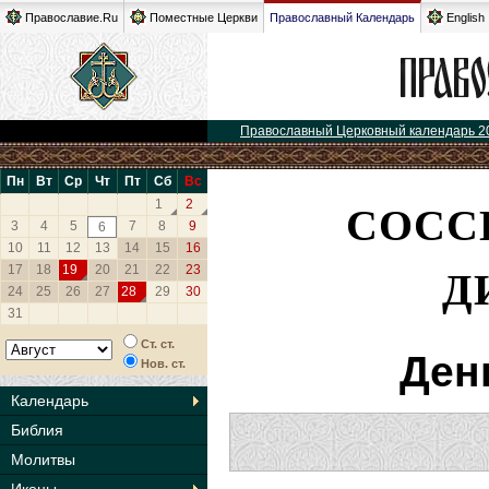
Православие.Ru
Поместные Церкви
Православный Календарь
English
Православный Церковный календарь 2
Пн
Вт
Ср
Чт
Пт
Сб
Вс
СОСС
1
2
3
4
5
7
8
9
6
10
11
12
13
14
15
16
Д
17
18
19
20
21
22
23
24
25
26
27
28
29
30
31
Ст. ст.
Ден
Нов. ст.
Календарь
Библия
Молитвы