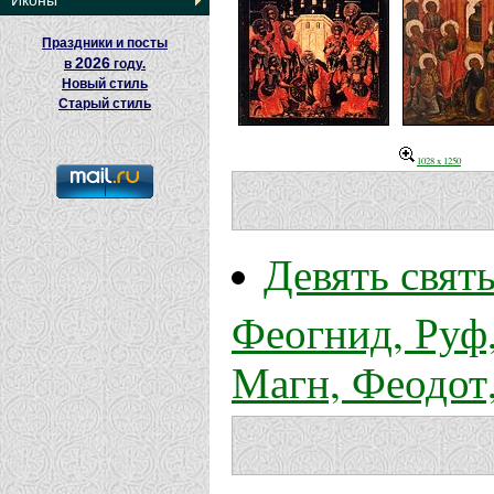
Иконы
Праздники и посты
2026
в
году.
Новый стиль
Старый стиль
1028 x 1250
Девять свят
Феогнид, Руф,
Магн, Феодот