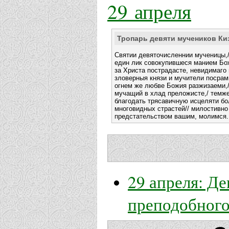
29 апреля
Тропарь девяти мучеников Ки
Святии девяточисленнии мученицы,/
един лик совокупившеся манием Бо
за Христа пострадасте, невидимаго 
зловерныя князи и мучители посрам
огнем же любве Божия разжизаеми,/
мучащий в хлад преложисте,/ темже
благодать трясавичную исцеляти бол
многовидных страстей// милостивно
предстательством вашим, молимся.
29 апреля: Д
преподобног