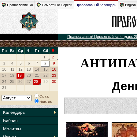
Православие.Ru
Поместные Церкви
Православный Календарь
English
Православный Церковный календарь 2
Пн
Вт
Ср
Чт
Пт
Сб
Вс
АНТИПА
1
2
3
4
5
6
7
9
8
10
11
12
13
14
15
16
17
18
19
20
21
22
23
24
25
26
27
28
29
30
Ден
31
Ст. ст.
Нов. ст.
Календарь
Библия
Молитвы