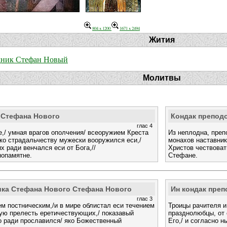
804 x 1200
1671 x 2494
Жития
дник Стефан Новый
Молитвы
 Стефана Нового
Кондак препод
глас 4
е,/ умная врагов ополчения/ всеоружием Креста
Из неплодна, преп
 ко страдальчеству мужески вооружился еси,/
монахов наставник 
х ради венчался еси от Бога,//
Христов чествовати
опамятне.
Стефане.
ика Стефана Нового Стефана Нового
Ин кондак пре
глас 3
м постническим,/и в мире облистал еси течением
Троицы рачителя и
ную прелесть еретичествующих,/ показавый
празднолюбцы, от 
о ради прославился/ яко Божественный
Его,/ и согласно 