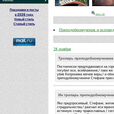
Иконы
Праздники и посты
2026
1024 x 728
в
году.
Новый стиль
Старый стиль
Преподобномученик и испове
28 ноября
Тропарь преподобномученика
Постнически предподвизався на гор
погубил еси, всеблаженне,/ паки же
убив Копронима мечем веры,/ и обои
преподобномучениче Стефане присн
Ин тропарь преподобномучен
Яко предпросиявый, Стефане, житие
страдальчества,/ разгнал еси мрач
истинную славу православных,/ сег