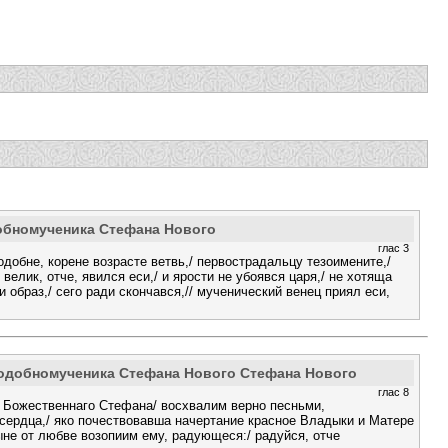
обномученика Стефана Нового
глас 3
одобне, корене возрасте ветвь,/ первострадальцу тезоимените,/
велик, отче, явился еси,/ и ярости не убоявся царя,/ не хотяща
 образ,/ сего ради скончався,// мученический венец приял еси,
подобномученика Стефана Нового Стефана Нового
глас 8
 Божественнаго Стефана/ восхвалим верно песньми,
сердца,/ яко почествовавша начертание красное Владыки и Матере
ныне от любве возопиим ему, радующеся:/ радуйся, отче