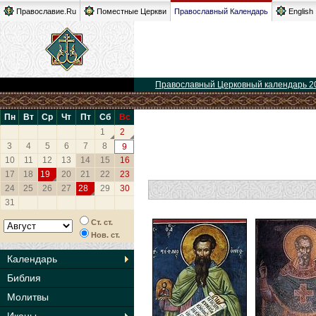
Православие.Ru
Поместные Церкви
Православный Календарь
English
Православный Церковный календарь 2
Пн
Вт
Ср
Чт
Пт
Сб
Вс
1
2
3
4
5
6
7
8
9
10
11
12
13
14
15
16
17
18
19
20
21
22
23
24
25
26
27
28
29
30
31
Ст. ст.
Нов. ст.
Календарь
Библия
Молитвы