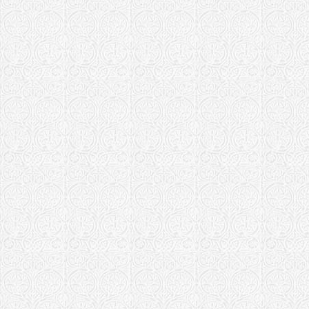
Крестовозд
Кылтово
Михайло-Ар
Стефано-Аф
Первомайс
Кафедральн