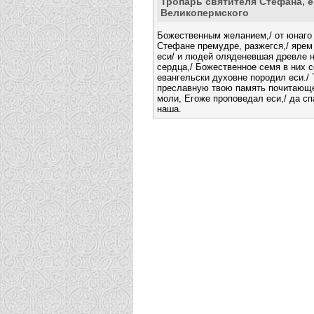
Тропарь святителя Стефана, 
Великопермского
Божественным желанием,/ от юнаго 
Стефане премудре, разжегся,/ ярем
еси/ и людей оляденевшая древле 
сердца,/ Божественное семя в них с
евангельски духовне породил еси./
преславную твою память почитающе
моли, Егоже проповедал еси,/ да с
наша.