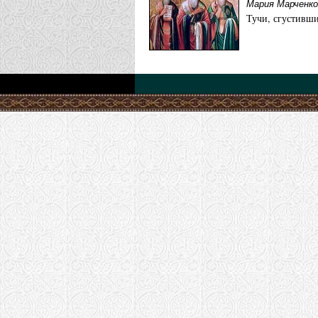
Мария Марченко
Котласская еп
Тучи, сгустивши
Храмовый к
Николая Чуд
Московская еп
Храм свт. 
Пермская епар
Храм святи