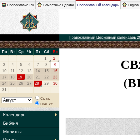
Православие.Ru
Поместные Церкви
Православный Календарь
English
Православный Церковный календарь 2
Пн
Вт
Ср
Чт
Пт
Сб
Вс
СВ
1
2
3
4
5
6
7
8
9
10
11
12
13
14
15
16
(
17
18
19
20
21
22
23
24
25
26
27
28
29
30
31
Ст. ст.
Нов. ст.
Календарь
Библия
Молитвы