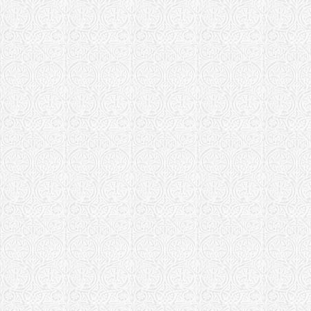
Храм в чес
Смоленская еп
Храм Стефа
Соликамская е
Храм в чес
Сыктывкарска
Храм Святи