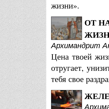
жизни».
ОТ Н
ЖИЗН
Архимандрит Ан
Цена твоей жиз
отругает, унизи
тебя свое раздр
ЖЕЛЕ
Архима