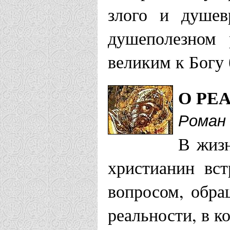
злого и душев
душеполезном 
великим к Богу 
О РЕ
Роман 
В жиз
христианин вс
вопросом, обра
реальности, в к