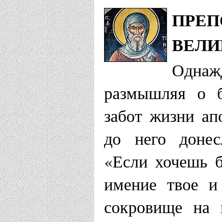
ПРЕП
ВЕЛИ
Однаж
размышляя о б
забот жизни ап
до него донес
«Если хочешь 
имение твое и
сокровище на 