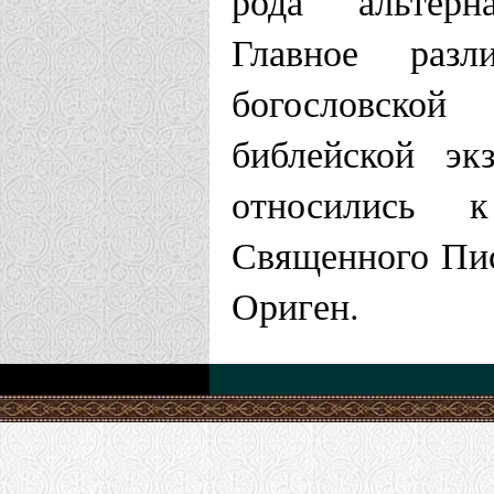
рода альтерн
Главное разл
богословско
библейской эк
относились к
Священного Пис
Ориген.