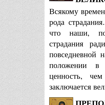
Всякому време
рода страдания
что наши, по
страдания рад
повседневной 
положении в
ценность, че
заключается вел
ПРЕПО