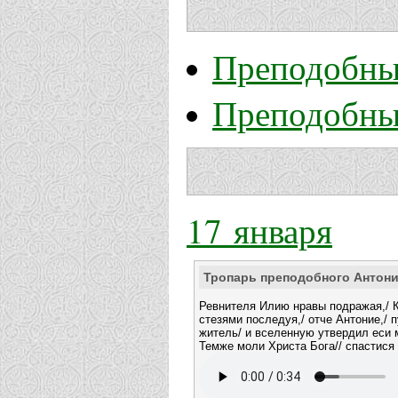
Преподобны
Преподобны
17 января
Тропарь преподобного Антони
Ревнителя Илию нравы подражая,/ 
стезями последуя,/ отче Антоние,/ 
житель/ и вселенную утвердил еси 
Темже моли Христа Бога// спастис