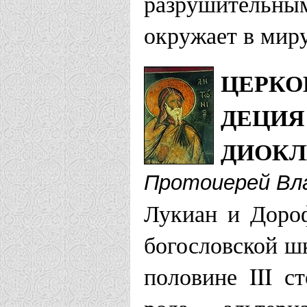
разрушительн
окружает в миру
ЦЕРКО
ДЕЦИЯ
ДИОКЛ
Протоиерей Вл
Лукиан и Дороф
богословской ш
половине III с