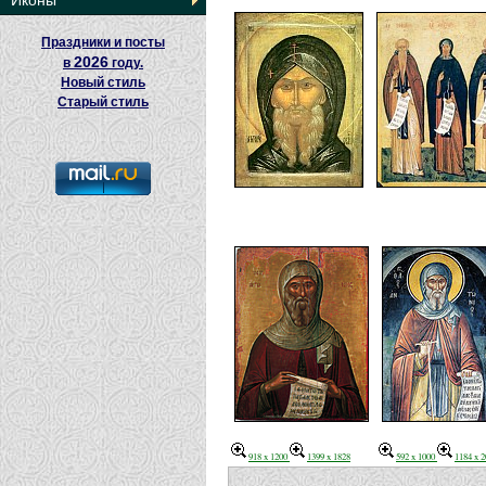
Иконы
Праздники и посты
2026
в
году.
Новый стиль
Старый стиль
918 x 1200
1399 x 1828
592 x 1000
1184 x 