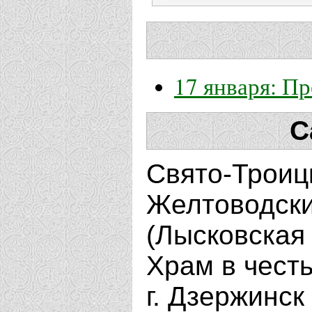
17 января: П
С
Свято-Троиц
Желтоводски
(Лысковская
Храм в честь
г. Дзержинс