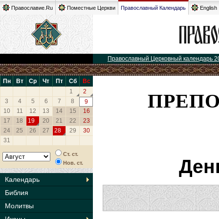
Православие.Ru
Поместные Церкви
Православный Календарь
English
Православный Церковный календарь 2
Пн
Вт
Ср
Чт
Пт
Сб
Вс
ПРЕП
1
2
3
4
5
6
7
8
9
10
11
12
13
14
15
16
17
18
19
20
21
22
23
24
25
26
27
28
29
30
31
Ст. ст.
Ден
Нов. ст.
Календарь
Библия
Молитвы