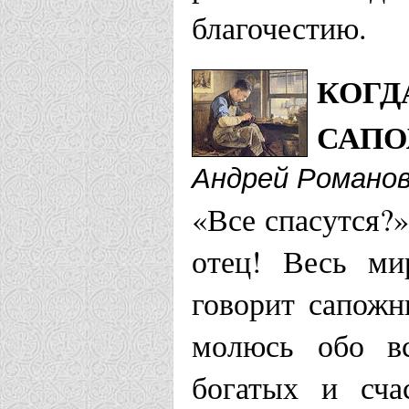
благочестию.
КОГД
САП
Андрей Романо
«Все спасутся?
отец! Весь ми
говорит сапожн
молюсь обо в
богатых и сча