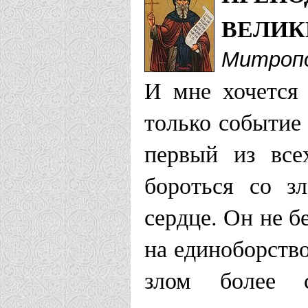
ВЕЛИК
Митропо
И мне хочется
только событие
первый из все
бороться со з
сердце. Он не б
на единоборство
злом более 