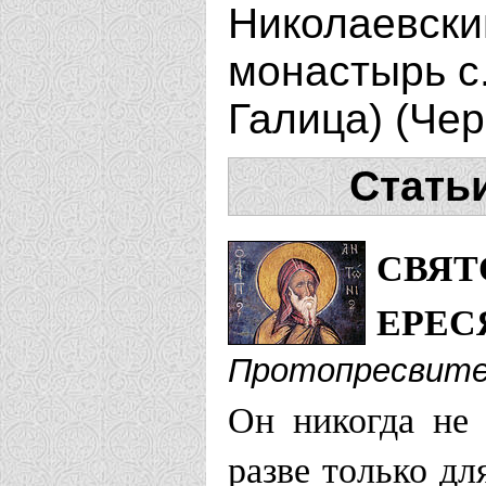
Николаевски
монастырь с
Галица) (Че
Стать
СВЯТ
ЕРЕС
Протопресвите
Он никогда не 
разве только дл