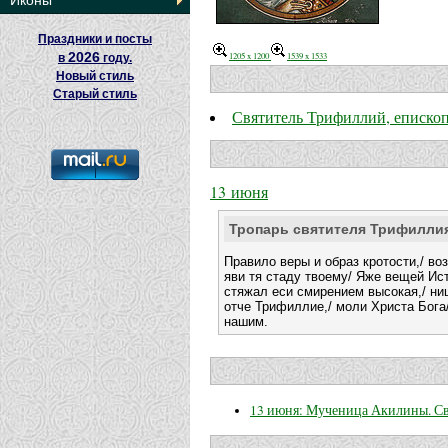
Иконы
Праздники и посты
2026
1205 x 1200
1539 x 1533
в
году.
Новый стиль
Старый стиль
Святитель Трифиллий, еписко
13 июня
Тропарь святителя Трифилли
Правило веры и образ кротости,/ во
яви тя стаду твоему/ Яже вещей Ист
стяжал еси смирением высокая,/ ни
отче Трифиллие,/ моли Христа Бога
нашим.
13 июня: Мученица Акилины. Св