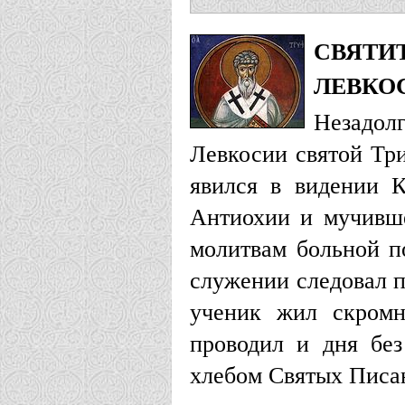
СВЯТИ
ЛЕВКО
Незадол
Левкосии святой Тр
явился в видении 
Антиохии и мучивш
молитвам больной п
служении следовал п
ученик жил скромн
проводил и дня без
хлебом Святых Писа