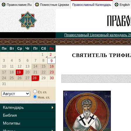
Православие.Ru
Поместные Церкви
Православный Календарь
English
Православный Церковный календарь 2
Пн
Вт
Ср
Чт
Пт
Сб
Вс
СВЯТИТЕЛЬ ТРИФИ
1
2
3
4
5
6
7
8
9
10
11
12
13
14
15
16
17
18
19
20
21
22
23
24
25
26
27
28
29
30
31
Ст. ст.
Нов. ст.
Календарь
Библия
Молитвы