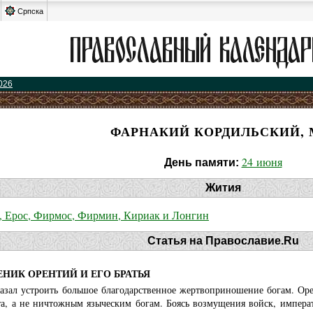
Српска
026
ФАРНАКИЙ КОРДИЛЬСКИЙ, 
24 июня
День памяти:
Жития
 Ерос, Фирмос, Фирмин, Кириак и Лонгин
Статья на Православие.Ru
НИК ОРЕНТИЙ И ЕГО БРАТЬЯ
зал устроить большое благодарственное жертвоприношение богам. Орент
та, а не ничтожным языческим богам. Боясь возмущения войск, импера