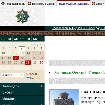
Православие.Ru
Поместные Церкви
Православный Календарь
English
Православный Церковный календарь 2
Пн
Вт
Ср
Чт
Пт
Сб
Вс
1
2
3
4
5
7
8
9
6
10
11
12
13
14
15
16
17
18
19
20
21
22
23
24
25
26
27
28
29
30
31
Мученики Орентий, Фарнакий,
Ст. ст.
Нов. ст.
Календарь
СВЯТОЙ МУЧЕ
Библия
Император прика
Молитвы
благодати Хрис