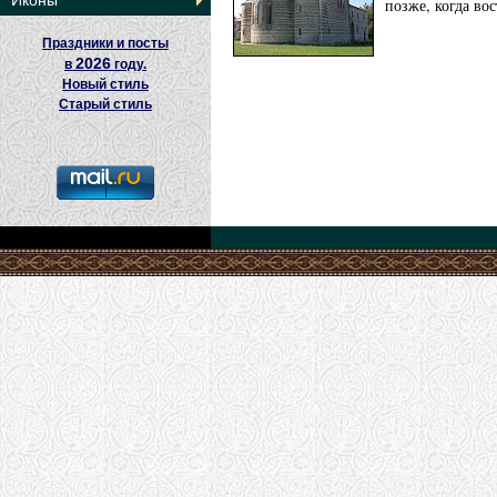
Иконы
позже, когда во
Праздники и посты
2026
в
году.
Новый стиль
Старый стиль